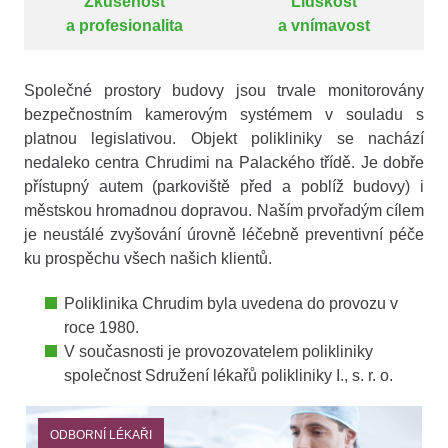
Zkušenost
Lidskost
a profesionalita
a vnímavost
Společné prostory budovy jsou trvale monitorovány
bezpečnostním kamerovým systémem v souladu s
platnou legislativou. Objekt polikliniky se nachází
nedaleko centra Chrudimi na Palackého třídě. Je dobře
přístupný autem (parkoviště před a poblíž budovy) i
městskou hromadnou dopravou. Naším prvořadým cílem
je neustálé zvyšování úrovně léčebně preventivní péče
ku prospěchu všech našich klientů.
Poliklinika Chrudim byla uvedena do provozu v
roce 1980.
V současnosti je provozovatelem polikliniky
společnost Sdružení lékařů polikliniky I., s. r. o.
ODBORNÍ LÉKAŘI