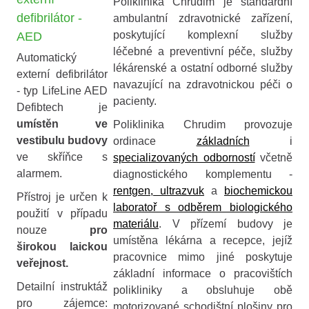
Poliklinika Chrudim je standardní
defibrilátor -
ambulantní zdravotnické zařízení,
poskytující komplexní služby
AED
léčebné a preventivní péče, služby
Automatický
lékárenské a ostatní odborné služby
externí defibrilátor
navazující na zdravotnickou péči o
- typ LifeLine AED
pacienty.
Defibtech je
umístěn ve
Poliklinika Chrudim provozuje
vestibulu budovy
ordinace
základních
i
ve skříňce s
specializovaných odborností
včetně
alarmem.
diagnostického komplementu -
rentgen, ultrazvuk
a
biochemickou
Přístroj je určen k
laboratoř s odběrem biologického
použití v případu
materiálu
. V přízemí budovy je
nouze
pro
umístěna lékárna a recepce, jejíž
širokou laickou
pracovnice mimo jiné poskytuje
veřejnost.
základní informace o pracovištích
Detailní instruktáž
polikliniky a obsluhuje obě
pro zájemce:
motorizované schodištní plošiny pro