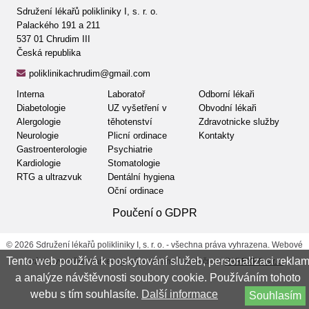
Sdružení lékařů polikliniky I, s. r. o.
Palackého 191 a 211
537 01 Chrudim III
Česká republika
poliklinikachrudim@gmail.com
Interna
Laboratoř
Odborní lékaři
Diabetologie
UZ vyšetření v
Obvodní lékaři
Alergologie
těhotenství
Zdravotnicke služby
Neurologie
Plicní ordinace
Kontakty
Gastroenterologie
Psychiatrie
Kardiologie
Stomatologie
RTG a ultrazvuk
Dentální hygiena
Oční ordinace
Poučení o GDPR
© 2026 Sdružení lékařů polikliniky I, s. r. o. - všechna práva vyhrazena. Webové
Tento web používá k poskytování služeb, personalizaci rekla
stránky vytvořila marketingová a reklamní společnost
PAREXPO s.r.o.
a analýze návštěvnosti soubory cookie. Používáním tohoto
webu s tím souhlasíte.
Další informace
Souhlasím