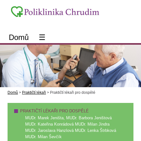
Domů
☰
Domů
>
Praktičtí lékaři
>
Praktičtí lékaři pro dospělé
PRAKTIČTÍ LÉKAŘI PRO DOSPĚLÉ
MUDr. Marek Jeništa, MUDr. Barbora Jeništová
MUDr. Kateřina Konrádová MUDr. Milan Jindra
MUDr. Jaroslava Hanzlová MUDr. Lenka Štrbková
MUDr. Milan Ševčík