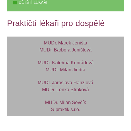
DĚTŠTÍ LÉKAŘI
Praktičtí lékaři pro dospělé
MUDr. Marek Jeništa
MUDr. Barbora Jeništová
MUDr. Kateřina Konrádová
MUDr. Milan Jindra
MUDr. Jaroslava Hanzlová
MUDr. Lenka Štrbková
MUDr. Milan Ševčík
Š-praktik s.r.o.